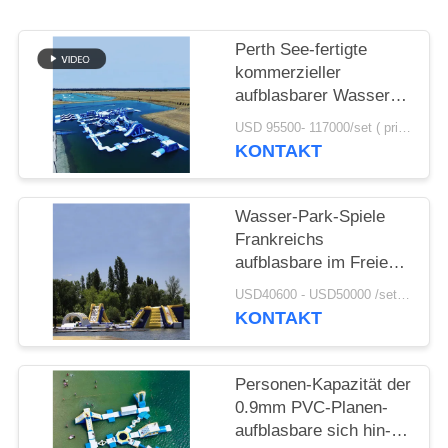
SITEMAP
Perth See-fertigte
kommerzieller
aufblasbarer Wasser-
PRIVACY
Park/enormen sich hin-
USD 95500- 117000/set ( price just for reference, detailed prices need to be confirmed) MOQ:1 Satz oder Teile des ganzen Parks
POLICY
und herbewegenden
KONTAKT
Wasser-Spielplatz
besonders an
Wasser-Park-Spiele
Frankreichs
aufblasbare im Freien
für
USD40600 - USD50000 /set ( price just for reference, detailed prices need to be confirmed） MOQ:1 Satz oder Teile des ganzen Parks
Erwachsene/aufblasbare
KONTAKT
Wasser-Park-
Ausrüstung
Personen-Kapazität der
0.9mm PVC-Planen-
aufblasbare sich hin-