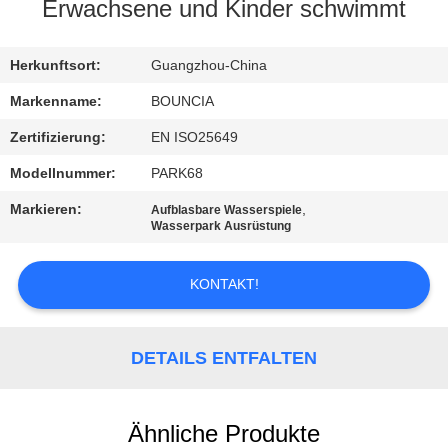
Erwachsene und Kinder schwimmt
QUALITÄTSKONTROLLE
Herkunftsort:
Guangzhou-China
TRETEN
Markenname:
BOUNCIA
SIE
Zertifizierung:
EN ISO25649
MIT
Modellnummer:
PARK68
UNS
Markieren:
,
Aufblasbare Wasserspiele
IN
Wasserpark Ausrüstung
VERBINDUNG
KONTAKT!
FORDERN
SIE
DETAILS ENTFALTEN
EIN
ZITAT
Ähnliche Produkte