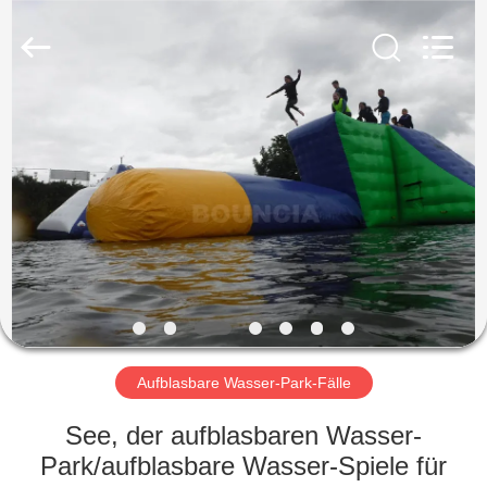
Guangzhou
Bouncia
Inflatables
Factory.
All
Rights
Reserved.
HAUS
PRODUKTE
VIDEOS
ÜBER
UNS
Aufblasbare Wasser-Park-Fälle
FABRIK-
See, der aufblasbaren Wasser-
AUSFLUG
Park/aufblasbare Wasser-Spiele für