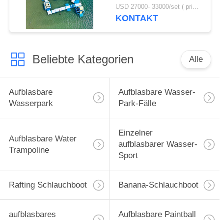
und herbewegende
USD 27000- 33000/set ( price just for reference, detailed prices need to be confirmed) MOQ:1 Satz oder Teile des ganzen Parks
Wasser-Park-Spiel-100
KONTAKT
Beliebte Kategorien
Alle
Aufblasbare
Aufblasbare Wasser-
Wasserpark
Park-Fälle
Einzelner
Aufblasbare Water
aufblasbarer Wasser-
Trampoline
Sport
Rafting Schlauchboot
Banana-Schlauchboot
aufblasbares
Aufblasbare Paintball