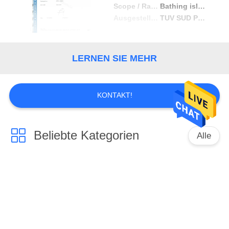
Scope / Range
Bathing island.inflatable(Floating leisure articles for the use on and in the water)
Ausgestellt von
TUV SUD Product Service GmbH
LERNEN SIE MEHR
KONTAKT!
Beliebte Kategorien
Alle
Aufblasbare
Aufblasbare Wasser-
Wasserpark
Park-Fälle
Einzelner
Aufblasbare Water
aufblasbarer Wasser-