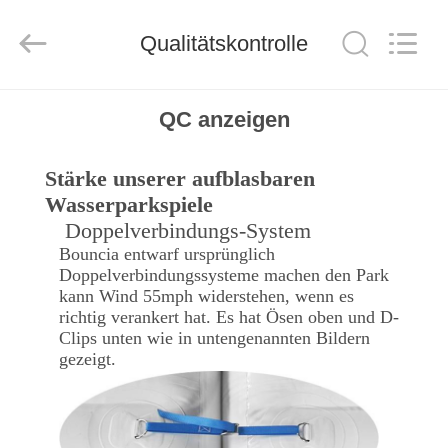
Guangzhou
Bouncia
Inflatables
Factory.
Qualitätskontrolle
All
Rights
Reserved.
HAUS
QC anzeigen
PRODUKTE
Stärke unserer aufblasbaren
Wasserparkspiele
VIDEOS
Doppelverbindungs-System
Bouncia entwarf ursprünglich
Doppelverbindungssysteme machen den Park
ÜBER
kann Wind 55mph widerstehen, wenn es
richtig verankert hat. Es hat Ösen oben und D-
UNS
Clips unten wie in untengenannten Bildern
gezeigt.
FABRIK-
AUSFLUG