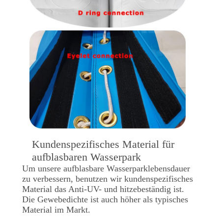
QUALITÄTSKONTROLLE
TRETEN
SIE
MIT
UNS
IN
VERBINDUNG
Kundenspezifisches Material für
aufblasbaren Wasserpark
FORDERN
Um unsere aufblasbare Wasserparklebensdauer
SIE
zu verbessern, benutzen wir kundenspezifisches
Material das Anti-UV- und hitzebeständig ist.
EIN
Die Gewebedichte ist auch höher als typisches
ZITAT
Material im Markt.