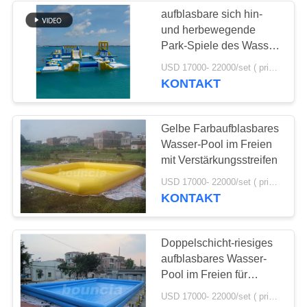
aufblasbare sich hin-
und herbewegende
Park-Spiele des Wasser-
35mL*19mW in
USD 17000- 22000/set ( price just for reference, detailed prices need to be confirmed) MOQ:1 Satz oder Teile des ganzen Parks
Bermuda
KONTAKT
Gelbe Farbaufblasbares
Wasser-Pool im Freien
mit Verstärkungsstreifen
USD 17000- 22000/set ( price just for reference, detailed prices need to be confirmed) MOQ:1PC
KONTAKT
Doppelschicht-riesiges
aufblasbares Wasser-
Pool im Freien für
gewerbliche Nutzung
USD 17000- 22000/set ( price just for reference, detailed prices need to be confirmed) MOQ:1PC