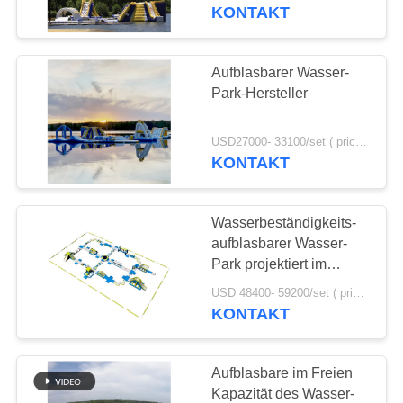
Wasser-Park-
KONTAKT
Ausrüstung
QUALITÄTSKONTROLLE
Aufblasbarer Wasser-
TRETEN
Park-Hersteller
SIE
MIT
USD27000- 33100/set ( price just for reference, detailed prices need to be confirmed) MOQ:1 Satz oder Teile des ganzen Parks
KONTAKT
UNS
IN
Wasserbeständigkeits-
VERBINDUNG
aufblasbarer Wasser-
Park projektiert im
Freien/sich hin- und
FORDERN
USD 48400- 59200/set ( price just for reference, detailed prices need to be confirmed) MOQ:1 pc
herbewegender Wasser-
KONTAKT
SIE
Park
EIN
Aufblasbare im Freien
ZITAT
Kapazität des Wasser-