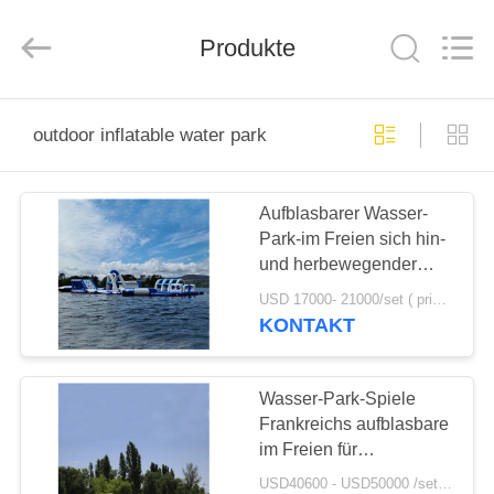
Guangzhou
Bouncia
Inflatables
Factory.
Produkte
All
Rights
Reserved.
HAUS
outdoor inflatable water park
PRODUKTE
Aufblasbarer Wasser-
Park-im Freien sich hin-
VIDEOS
und herbewegender
Spielplatz TUV in Irland
USD 17000- 21000/set ( price just for reference, detailed prices need to be confirmed) MOQ:1 Satz oder Teile des ganzen Parks
ÜBER
KONTAKT
UNS
Wasser-Park-Spiele
FABRIK-
Frankreichs aufblasbare
im Freien für
AUSFLUG
Erwachsene/aufblasbare
USD40600 - USD50000 /set ( price just for reference, detailed prices need to be confirmed） MOQ:1 Satz oder Teile des ganzen Parks