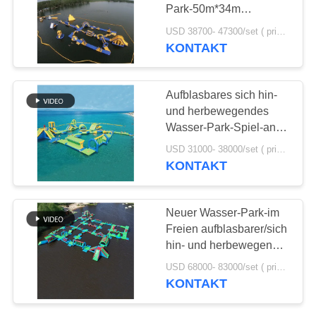
Park-50m*34m
SITEMAP
maximale 120
USD 38700- 47300/set ( price just for reference, detailed prices need to be confirmed) MOQ:1 Satz oder Teile des ganzen Parks
Menschen
KONTAKT
PRIVACY
POLICY
Aufblasbares sich hin-
und herbewegendes
Wasser-Park-Spiel-anti-
UVhitzebeständigkeits-
USD 31000- 38000/set ( price just for reference, detailed prices need to be confirmed) MOQ:1 Satz oder Teile des ganzen Parks
Material im Freien
KONTAKT
Neuer Wasser-Park-im
Freien aufblasbarer/sich
hin- und herbewegender
Wasser-Hindernislauf-
USD 68000- 83000/set ( price just for reference, detailed prices need to be confirmed) MOQ:1 Satz oder Teile des ganzen Parks
Hersteller
KONTAKT