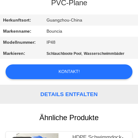
PVC-Plane
QUALITÄTSKONTROLLE
Herkunftsort:
Guangzhou-China
TRETEN
Markenname:
Bouncia
SIE
Modellnummer:
IP48
MIT
Markieren:
,
Schlauchboote Pool
Wasserschwimmbäder
UNS
IN
KONTAKT!
VERBINDUNG
DETAILS ENTFALTEN
FORDERN
SIE
Ähnliche Produkte
EIN
ZITAT
HDPE Schwimmdock-