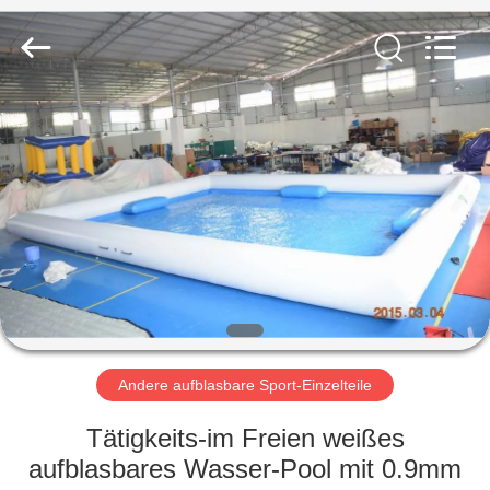
Guangzhou
Bouncia
Inflatables
Factory.
All
Rights
Reserved.
HAUS
PRODUKTE
VIDEOS
ÜBER
UNS
Andere aufblasbare Sport-Einzelteile
FABRIK-
Tätigkeits-im Freien weißes
AUSFLUG
aufblasbares Wasser-Pool mit 0.9mm