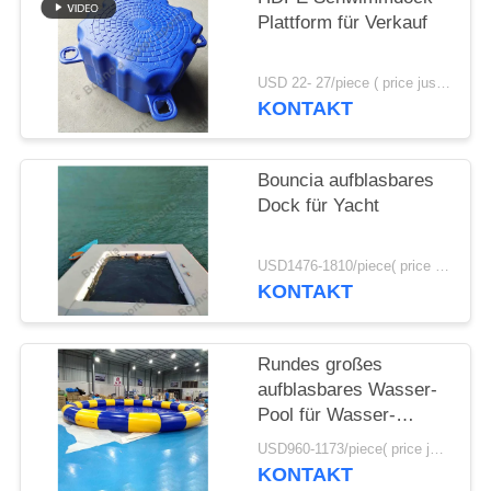
Plattform für Verkauf
SITEMAP
USD 22- 27/piece ( price just for reference, detailed prices need to be confirmed) MOQ:100pcs
KONTAKT
PRIVACY
POLICY
Bouncia aufblasbares
Dock für Yacht
USD1476-1810/piece( price just for reference, detailed prices need to be confirmed) MOQ:1pc
KONTAKT
Rundes großes
aufblasbares Wasser-
Pool für Wasser-
gehenden Ball
USD960-1173/piece( price just for reference, detailed prices need to be confirmed) MOQ:1PC
KONTAKT