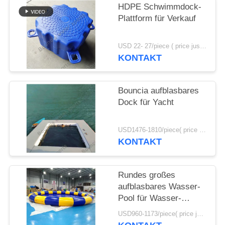
HDPE Schwimmdock-
SITEMAP
Plattform für Verkauf
USD 22- 27/piece ( price just for reference, detailed prices need to be confirmed) MOQ:100pcs
PRIVACY
KONTAKT
POLICY
Bouncia aufblasbares
Dock für Yacht
USD1476-1810/piece( price just for reference, detailed prices need to be confirmed) MOQ:1pc
KONTAKT
Rundes großes
aufblasbares Wasser-
Pool für Wasser-
gehenden Ball
USD960-1173/piece( price just for reference, detailed prices need to be confirmed) MOQ:1PC