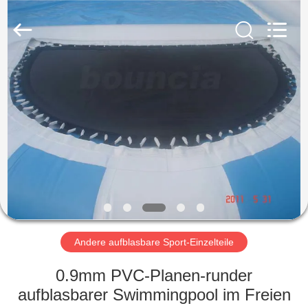
Guangzhou
Bouncia
Inflatables
Factory.
All
Rights
Reserved.
HAUS
PRODUKTE
VIDEOS
ÜBER
UNS
Andere aufblasbare Sport-Einzelteile
FABRIK-
0.9mm PVC-Planen-runder
AUSFLUG
aufblasbarer Swimmingpool im Freien