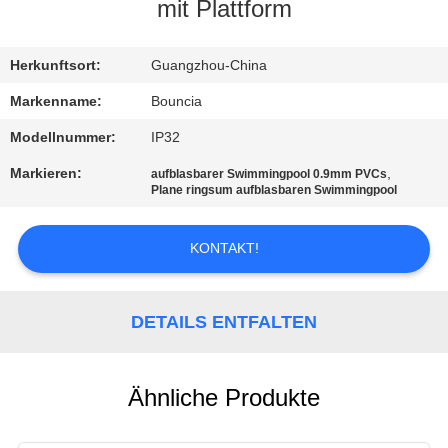
mit Plattform
QUALITÄTSKONTROLLE
Herkunftsort:
Guangzhou-China
TRETEN
Markenname:
Bouncia
SIE
Modellnummer:
IP32
MIT
Markieren:
,
aufblasbarer Swimmingpool 0.9mm PVCs
Plane ringsum aufblasbaren Swimmingpool
UNS
IN
KONTAKT!
VERBINDUNG
DETAILS ENTFALTEN
FORDERN
SIE
EIN
Ähnliche Produkte
ZITAT