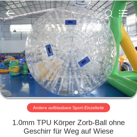
Guangzhou
Bouncia
Inflatables
Factory.
All
Rights
Reserved.
HAUS
PRODUKTE
VIDEOS
ÜBER
UNS
Andere aufblasbare Sport-Einzelteile
FABRIK-
1.0mm TPU Körper Zorb-Ball ohne
AUSFLUG
Geschirr für Weg auf Wiese