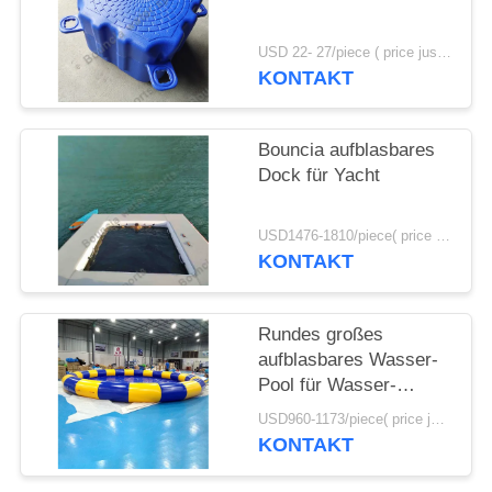
SITEMAP
USD 22- 27/piece ( price just for reference, detailed prices need to be confirmed) MOQ:100pcs
KONTAKT
PRIVACY
POLICY
Bouncia aufblasbares
Dock für Yacht
USD1476-1810/piece( price just for reference, detailed prices need to be confirmed) MOQ:1pc
KONTAKT
Rundes großes
aufblasbares Wasser-
Pool für Wasser-
gehenden Ball
USD960-1173/piece( price just for reference, detailed prices need to be confirmed) MOQ:1PC
KONTAKT