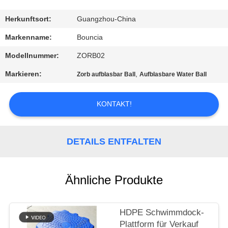
QUALITÄTSKONTROLLE
Herkunftsort:
Guangzhou-China
Markenname:
Bouncia
TRETEN
Modellnummer:
ZORB02
SIE
Markieren:
,
Zorb aufblasbar Ball
Aufblasbare Water Ball
MIT
UNS
KONTAKT!
IN
VERBINDUNG
DETAILS ENTFALTEN
FORDERN
Ähnliche Produkte
SIE
EIN
HDPE Schwimmdock-
ZITAT
Plattform für Verkauf