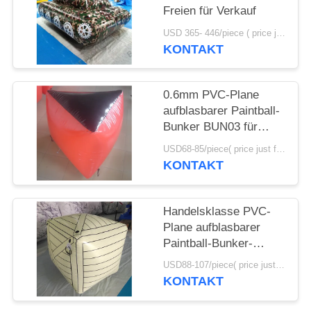
Freien für Verkauf
SITEMAP
USD 365- 446/piece ( price just for reference, detailed prices need to be confirmed) MOQ:1pc
KONTAKT
PRIVACY
POLICY
0.6mm PVC-Plane
aufblasbarer Paintball-
Bunker BUN03 für
Paintball-Sport
USD68-85/piece( price just for reference, detailed prices need to be confirmed) MOQ:10PCS (sein können die verschiedenen Formen, die zusammen kombiniert werden)
KONTAKT
Handelsklasse PVC-
Plane aufblasbarer
Paintball-Bunker-
aufblasbarer Kasten
USD88-107/piece( price just for reference, detailed prices need to be confirmed) MOQ:10PCS (sein können die verschiedenen Formen, die zusammen kombiniert werden)
KONTAKT