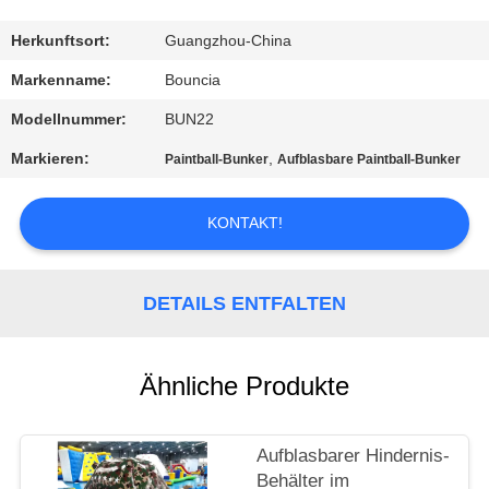
QUALITÄTSKONTROLLE
Herkunftsort:
Guangzhou-China
Markenname:
Bouncia
TRETEN
Modellnummer:
BUN22
SIE
Markieren:
,
Paintball-Bunker
Aufblasbare Paintball-Bunker
MIT
UNS
KONTAKT!
IN
VERBINDUNG
DETAILS ENTFALTEN
FORDERN
Ähnliche Produkte
SIE
EIN
Aufblasbarer Hindernis-
ZITAT
Behälter im