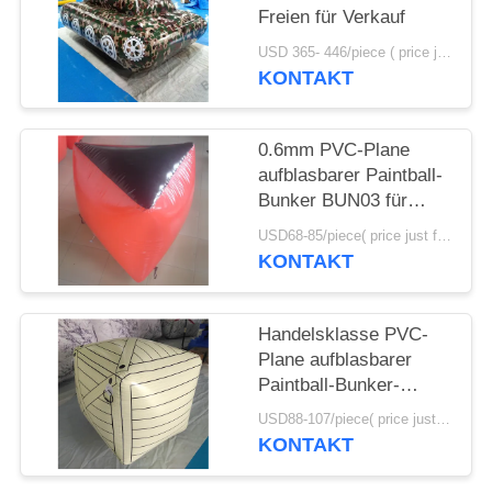
Freien für Verkauf
SITEMAP
USD 365- 446/piece ( price just for reference, detailed prices need to be confirmed) MOQ:1pc
KONTAKT
PRIVACY
POLICY
0.6mm PVC-Plane
aufblasbarer Paintball-
Bunker BUN03 für
Paintball-Sport
USD68-85/piece( price just for reference, detailed prices need to be confirmed) MOQ:10PCS (sein können die verschiedenen Formen, die zusammen kombiniert werden)
KONTAKT
Handelsklasse PVC-
Plane aufblasbarer
Paintball-Bunker-
aufblasbarer Kasten
USD88-107/piece( price just for reference, detailed prices need to be confirmed) MOQ:10PCS (sein können die verschiedenen Formen, die zusammen kombiniert werden)
KONTAKT