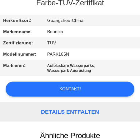
Farbe-TUV-Zertifikat
QUALITÄTSKONTROLLE
Herkunftsort:
Guangzhou-China
TRETEN
Markenname:
Bouncia
SIE
Zertifizierung:
TUV
MIT
Modellnummer:
PARK165N
UNS
Markieren:
,
Aufblasbare Wasserparks
IN
Wasserpark Ausrüstung
VERBINDUNG
KONTAKT!
FORDERN
SIE
DETAILS ENTFALTEN
EIN
ZITAT
Ähnliche Produkte