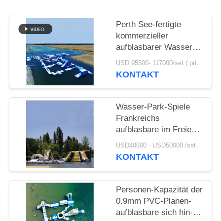
SITEMAP
Perth See-fertigte
kommerzieller
aufblasbarer Wasser-
PRIVACY
Park/enormen sich hin-
USD 95500- 117000/set ( price just for reference, detailed prices need to be confirmed) MOQ:1 Satz oder Teile des ganzen Parks
POLICY
und herbewegenden
KONTAKT
Wasser-Spielplatz
besonders an
Wasser-Park-Spiele
Frankreichs
aufblasbare im Freien
für
USD40600 - USD50000 /set ( price just for reference, detailed prices need to be confirmed） MOQ:1 Satz oder Teile des ganzen Parks
Erwachsene/aufblasbare
KONTAKT
Wasser-Park-
Ausrüstung
Personen-Kapazität der
0.9mm PVC-Planen-
aufblasbare sich hin-