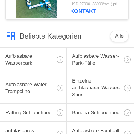
und herbewegende
USD 27000- 33000/set ( price just for reference, detailed prices need to be confirmed) MOQ:1 Satz oder Teile des ganzen Parks
Wasser-Park-Spiel-100
KONTAKT
Beliebte Kategorien
Alle
Aufblasbare
Aufblasbare Wasser-
Wasserpark
Park-Fälle
Einzelner
Aufblasbare Water
aufblasbarer Wasser-
Trampoline
Sport
Rafting Schlauchboot
Banana-Schlauchboot
aufblasbares
Aufblasbare Paintball