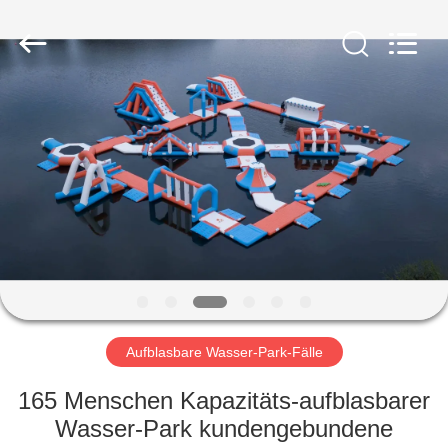
Guangzhou
Bouncia
Inflatables
Factory.
All
Rights
Reserved.
HAUS
PRODUKTE
VIDEOS
ÜBER
UNS
Aufblasbare Wasser-Park-Fälle
FABRIK-
165 Menschen Kapazitäts-aufblasbarer
AUSFLUG
Wasser-Park kundengebundene