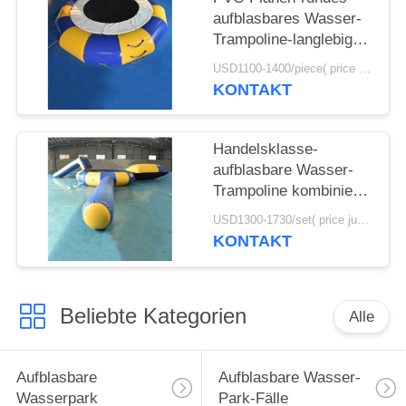
aufblasbares Wasser-
SITEMAP
Trampoline-langlebiges
Gut mit Frühlings-
USD1100-1400/piece( price just for reference, detailed prices need to be confirmed) MOQ:1PC
Struktur
KONTAKT
PRIVACY
POLICY
Handelsklasse-
aufblasbare Wasser-
Trampoline kombiniert
und Klecks für Spaß
USD1300-1730/set( price just for reference, detailed prices need to be confirmed) MOQ:1set
KONTAKT
Beliebte Kategorien
Alle
Aufblasbare
Aufblasbare Wasser-
Wasserpark
Park-Fälle