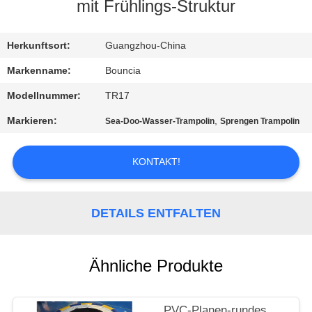
mit Frühlings-Struktur
QUALITÄTSKONTROLLE
Herkunftsort:
Guangzhou-China
TRETEN
Markenname:
Bouncia
SIE
Modellnummer:
TR17
MIT
Markieren:
,
Sea-Doo-Wasser-Trampolin
Sprengen Trampolin
UNS
IN
KONTAKT!
VERBINDUNG
DETAILS ENTFALTEN
FORDERN
SIE
Ähnliche Produkte
EIN
ZITAT
PVC-Planen-rundes