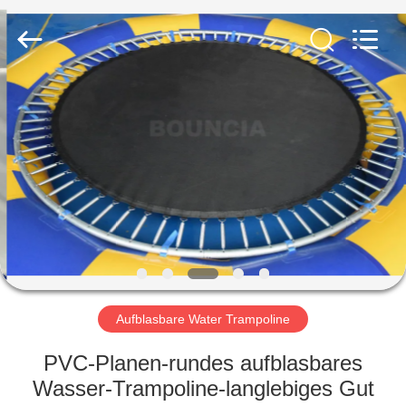
Guangzhou
Bouncia
Inflatables
Factory.
All
Rights
Reserved.
HAUS
PRODUKTE
VIDEOS
ÜBER
UNS
Aufblasbare Water Trampoline
FABRIK-
PVC-Planen-rundes aufblasbares
AUSFLUG
Wasser-Trampoline-langlebiges Gut