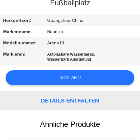
Fußballplatz
QUALITÄTSKONTROLLE
Herkunftsort:
Guangzhou-China
TRETEN
Markenname:
Bouncia
SIE
Modellnummer:
Arena10
MIT
Markieren:
,
Aufblasbare Wasserparks
Wasserpark Ausrüstung
UNS
IN
KONTAKT!
VERBINDUNG
DETAILS ENTFALTEN
FORDERN
SIE
EIN
Ähnliche Produkte
ZITAT