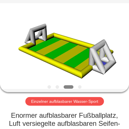
Guangzhou
Bouncia
Inflatables
Factory.
All
Rights
Reserved.
HAUS
PRODUKTE
VIDEOS
ÜBER
UNS
Einzelner aufblasbarer Wasser-Sport
FABRIK-
Enormer aufblasbarer Fußballplatz,
AUSFLUG
Luft versiegelte aufblasbaren Seifen-