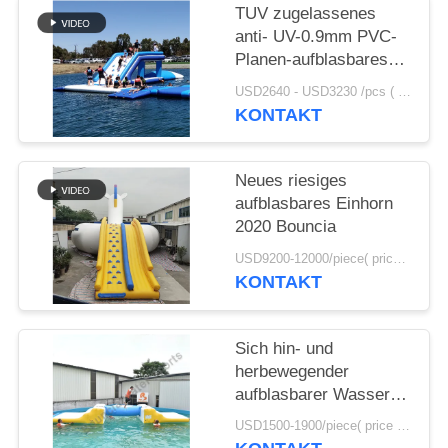
TUV zugelassenes
SITEMAP
anti- UV-0.9mm PVC-
Planen-aufblasbares
Wasser-springendes
USD2640 - USD3230 /pcs ( price just for reference, detailed prices need to be confirmed） MOQ:1PC
PRIVACY
Kissen für Verkauf
KONTAKT
POLICY
Neues riesiges
aufblasbares Einhorn
2020 Bouncia
USD9200-12000/piece( price just for reference, detailed prices need to be confirmed) MOQ:1PC
KONTAKT
Sich hin- und
herbewegender
aufblasbarer Wasser-
Spiel-Hersteller
USD1500-1900/piece( price just for reference, detailed prices need to be confirmed) MOQ:1PC