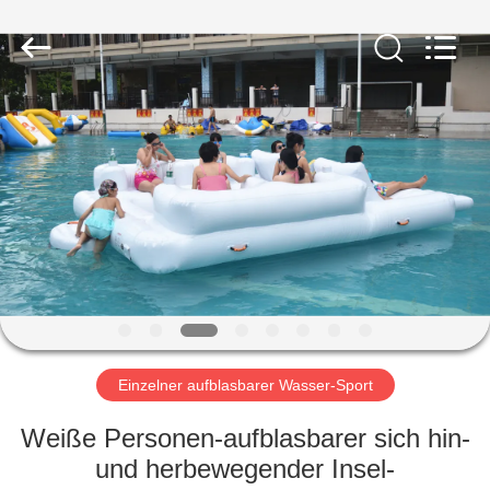
Guangzhou
Bouncia
Inflatables
Factory.
All
Rights
Reserved.
HAUS
PRODUKTE
VIDEOS
ÜBER
UNS
Einzelner aufblasbarer Wasser-Sport
FABRIK-
Weiße Personen-aufblasbarer sich hin-
AUSFLUG
und herbewegender Insel-