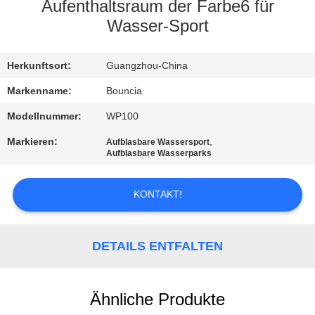
Aufenthaltsraum der Farbe6 für
QUALITÄTSKONTROLLE
Wasser-Sport
TRETEN
Herkunftsort:
Guangzhou-China
SIE
Markenname:
Bouncia
MIT
Modellnummer:
WP100
UNS
Markieren:
,
Aufblasbare Wassersport
Aufblasbare Wasserparks
IN
VERBINDUNG
KONTAKT!
FORDERN
DETAILS ENTFALTEN
SIE
EIN
ZITAT
Ähnliche Produkte