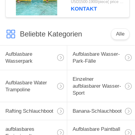
USD1500-1900/piece( price just for reference, detailed prices need to be confirmed) MOQ:1PC
KONTAKT
Beliebte Kategorien
Alle
Aufblasbare
Aufblasbare Wasser-
Wasserpark
Park-Fälle
Einzelner
Aufblasbare Water
aufblasbarer Wasser-
Trampoline
Sport
Rafting Schlauchboot
Banana-Schlauchboot
aufblasbares
Aufblasbare Paintball