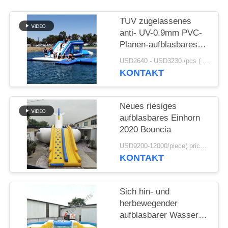
SITEMAP
TUV zugelassenes
anti- UV-0.9mm PVC-
Planen-aufblasbares
PRIVACY
Wasser-springendes
USD2640 - USD3230 /pcs ( price just for reference, detailed prices need to be confirmed） MOQ:1PC
POLICY
Kissen für Verkauf
KONTAKT
Neues riesiges
aufblasbares Einhorn
2020 Bouncia
USD9200-12000/piece( price just for reference, detailed prices need to be confirmed) MOQ:1PC
KONTAKT
Sich hin- und
herbewegender
aufblasbarer Wasser-
Spiel-Hersteller