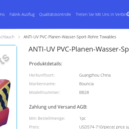
Uns
Fabrik-Ausflug
Qualitätskontrolle
Treten Sie Mit Uns In Verbin
Schlauch
ANTI-UV PVC-Planen-Wasser-Sport-Rohre Towables
ANTI-UV PVC-Planen-Wasser-Sp
Produktdetails:
Herkunftsort:
Guangzhou China
Markenname:
Bouncia
Modellnummer:
BB28
Zahlung und Versand AGB:
Min Bestellmenge:
1pc
Preis:
USD574-710/piece( price jus