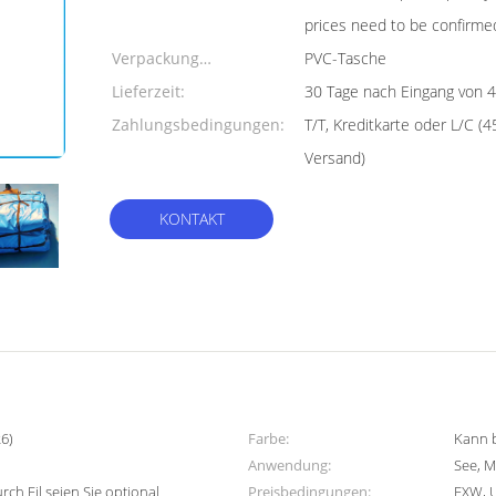
prices need to be confirme
Verpackung
PVC-Tasche
Informationen:
Lieferzeit:
30 Tage nach Eingang von 
Zahlungsbedingungen:
T/T, Kreditkarte oder L/C (
Versand)
KONTAKT
6)
Farbe:
Kann 
Anwendung:
See, 
ch Eil seien Sie optional
Preisbedingungen:
EXW, U