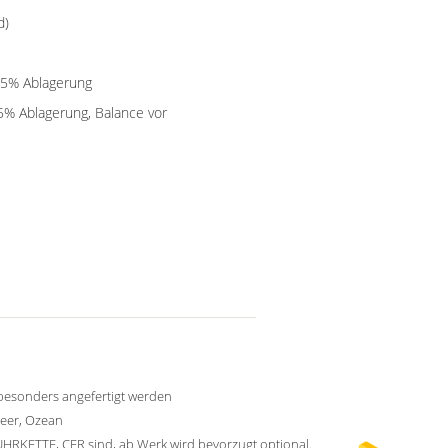
d)
45% Ablagerung
45% Ablagerung, Balance vor
besonders angefertigt werden
Meer, Ozean
HRKETTE, CFR sind, ab Werk wird bevorzugt optional.