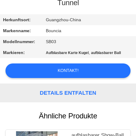
Tunnel
QUALITÄTSKONTROLLE
Herkunftsort:
Guangzhou-China
TRETEN
Markenname:
Bouncia
SIE
Modellnummer:
SB03
MIT
Markieren:
,
Aufblasbare Karte Kugel
aufblasbarer Ball
UNS
IN
KONTAKT!
VERBINDUNG
DETAILS ENTFALTEN
FORDERN
SIE
Ähnliche Produkte
EIN
ZITAT
aufblasbarer Show-Ball