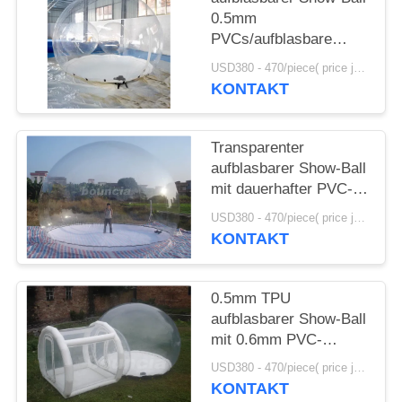
0.5mm
SITEMAP
PVCs/aufblasbare
Schnee-Kugel für
USD380 - 470/piece( price just for reference, detailed prices need to be confirmed) MOQ:1PC
Messe
KONTAKT
PRIVACY
POLICY
Transparenter
aufblasbarer Show-Ball
mit dauerhafter PVC-
Planen-Basis
USD380 - 470/piece( price just for reference, detailed prices need to be confirmed) MOQ:1PC
KONTAKT
0.5mm TPU
aufblasbarer Show-Ball
mit 0.6mm PVC-
Planen-Basis und
USD380 - 470/piece( price just for reference, detailed prices need to be confirmed) MOQ:1pcs
Tunnel
KONTAKT