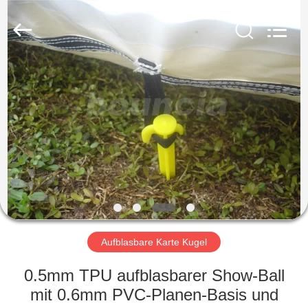
Guangzhou
Bouncia
Inflatables
Factory.
All
Rights
Reserved.
HAUS
PRODUKTE
VIDEOS
ÜBER
UNS
Aufblasbare Karte Kugel
FABRIK-
0.5mm TPU aufblasbarer Show-Ball
AUSFLUG
mit 0.6mm PVC-Planen-Basis und