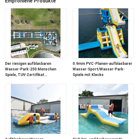
Empfohlene Produkte
QUALITÄTSKONTROLLE
TRETEN
SIE
MIT
UNS
Der riesigen aufblasbaren
0.9mm PVC-Planen-aufblasbarer
Wasser-Park-250 Menschen
Wasser-Sport/Wasser-Park-
IN
Spiele, TUV-Zertifikat
Spiele mit Klecks
VERBINDUNG
aufblasbarer Wipeout-Kurs
FORDERN
SIE
EIN
ZITAT