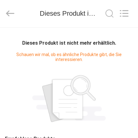
Guangzhou
Bouncia
Inflatables
Factory.
Dieses Produkt ist nicht mehr erhältlich.
All
Rights
Reserved.
HAUS
Dieses Produkt ist nicht mehr erhältlich.
PRODUKTE
Schauen wir mal, ob es ähnliche Produkte gibt, die Sie
interessieren.
VIDEOS
ÜBER
UNS
FABRIK-
AUSFLUG