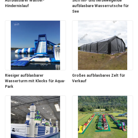
Aufblasbarer Wasser-
Sich hin- und herbewegende
Hindernislauf
aufblasbare Wasserrutsche für
SITEMAP
See
PRIVACY
POLICY
Riesiger aufblasbarer
Großes aufblasbares Zelt für
Wasserturm mit Klecks für Aqua-
Verkauf
Park